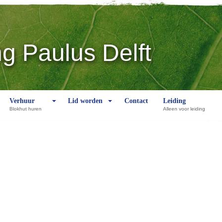
g Paulus Delft
Verhuur
Lid worden
Contact
Leiding
Blokhut huren
Alleen voor leiding