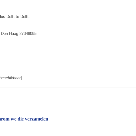
us Delft te Delft.
K Den Haag 27348095.
beschikbaar
]
arom we die verzamelen