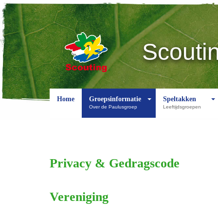
Scoutin
Home
Groepsinformatie
Speltakken
Over de Paulusgroep
Leeftijdsgroepen
Privacy & Gedragscode
Vereniging