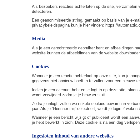
Als bezoekers reacties achterlaten op de site, verzamelen 
detecteren.
Een geanonimiseerde string, gemaakt op basis van je e-mail
privacybeleidspagina kun je hier vinden: https://automattic.c
Media
Als je een geregistreerde gebruiker bent en afbeeldingen 
website kunnen de afbeeldingen van de website downloaden
Cookies
Wanneer je een reactie achterlaat op onze site, kun je aa
gegevens niet opnieuw hoeft in te vullen voor een nieuwe rea
Indien je een account hebt en je logt in op deze site, slaa
wordt verwijderd zodra je je browser sluit.
Zodra je inlogt, zullen we enkele cookies bewaren in verba
jaar. Als je “Herinner mij” selecteert, wordt je login 2 weke
Wanneer je een bericht wijzigt of publiceert wordt een aanv
je hebt bewerkt in zich. Deze cookie is na een dag verlopen
Ingesloten inhoud van andere websites