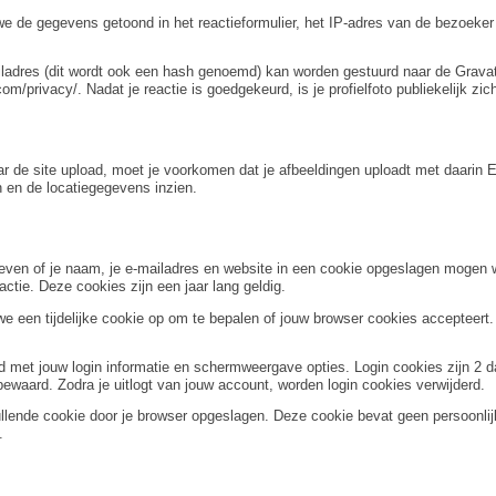
we de gegevens getoond in het reactieformulier, het IP-adres van de bezoeke
adres (dit wordt ook een hash genoemd) kan worden gestuurd naar de Gravatar
om/privacy/. Nadat je reactie is goedgekeurd, is je profielfoto publiekelijk zic
naar de site upload, moet je voorkomen dat je afbeeldingen uploadt met daar
 en de locatiegegevens inzien.
ngeven of je naam, je e-mailadres en website in een cookie opgeslagen mogen
ctie. Deze cookies zijn een jaar lang geldig.
n we een tijdelijke cookie op om te bepalen of jouw browser cookies acceptee
nd met jouw login informatie en schermweergave opties. Login cookies zijn 2
n bewaard. Zodra je uitlogt van jouw account, worden login cookies verwijderd.
ullende cookie door je browser opgeslagen. Deze cookie bevat geen persoonlijk
.